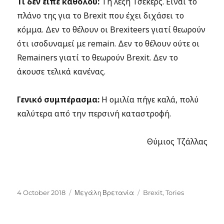
Τι δεν είπε καθόλου:
Τη λέξη Τσέκερς. Είναι το
πλάνο της για το Brexit που έχει διχάσει το
κόμμα. Δεν το θέλουν οι Brexiteers γιατί θεωρούν
ότι ισοδυναμεί με remain. Δεν το θέλουν ούτε οι
Remainers γιατί το θεωρούν Brexit. Δεν το
άκουσε τελικά κανένας.
Γενικό συμπέρασμα:
Η ομιλία πήγε καλά, πολύ
καλύτερα από την περσινή καταστροφή.
Θύμιος Τζάλλας
Posted
Categories
Tags
4 October 2018
Μεγάλη Βρετανία
Brexit
,
Tories
on