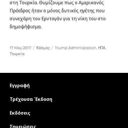
στη Τουρκία. Θυμίζουμε πως ο Αμερικανός
Πρόεδρος ήταν ο μόνος δυτικός ηγέτης που
συνεχάρη τον Ερντογάν για τη νίκη του στο
δημοψήφισμα.
Posted
Categories
Tags
17 May 2017
Κόσμος
Trump Administration
,
ΗΠΑ
,
on
Τουρκία
Εγγραφή
Τρέχουσα Έκδοση
Εκδόσεις
Σημειώσεις