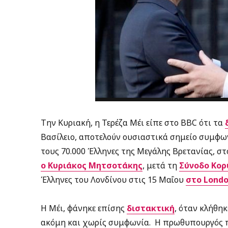
Την Κυριακή, η Τερέζα Μέι είπε στο BBC
ότι τα
Βασίλειο, αποτελούν ουσιαστικά σημείο συμφω
τους 70.000 Έλληνες της Μεγάλης Βρετανίας, σ
ο Κυριάκος Μητσοτάκης
, μετά τη
Σύνοδο Κορυ
Έλληνες του Λονδίνου στις 15 Μαΐου
στο Londo
Η Μέι, φάνηκε επίσης
διστακτική
, όταν κλήθηκ
ακόμη και χωρίς συμφωνία. H πρωθυπουργός π