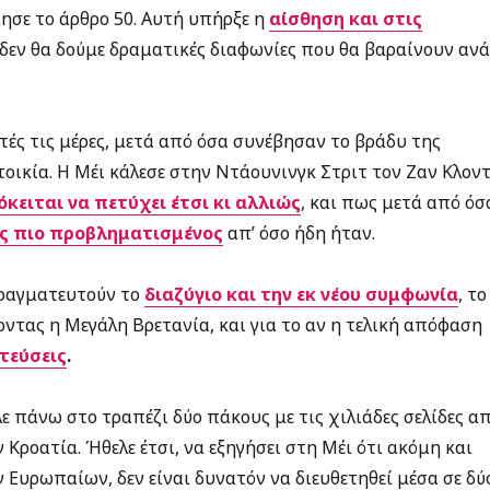
ίησε το άρθρο 50. Αυτή υπήρξε η
αίσθηση και στις
 δεν θα δούμε δραματικές διαφωνίες που θα βαραίνουν αν
τές τις μέρες, μετά από όσα συνέβησαν το βράδυ της
ικία. Η Μέι κάλεσε στην Ντάουνινγκ Στριτ τον Ζαν Κλον
όκειται να πετύχει έτσι κι αλλιώς
, και πως μετά από όσ
ς πιο προβληματισμένος
απ’ όσο ήδη ήταν.
πραγματευτούν το
διαζύγιο και την εκ νέου συμφωνία
, το
ντας η Μεγάλη Βρετανία, και για το αν η τελική απόφαση
τεύσεις
.
ε πάνω στο τραπέζι δύο πάκους με τις χιλιάδες σελίδες α
 Κροατία. Ήθελε έτσι, να εξηγήσει στη Μέι ότι ακόμη και
Ευρωπαίων, δεν είναι δυνατόν να διευθετηθεί μέσα σε δύ