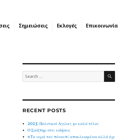
σεις
Σημειώσεις
Εκλογές
Επικοινωνία
SEARCH
Search
for:
RECENT POSTS
2023: Πολιτικοί Αγώνες με καλό τέλος
Ο Σαίξπηρ στις ειδήσεις
«Τα νερά του πόνου»: αποκλεισμένοι αλλά όχι