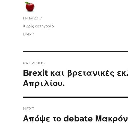
Author
Posted
1 May 2017
on
Categories
Χωρίς κατηγορία
Tags
Brexir
Post
PREVIOUS
navigation
Brexit και βρετανικές ε
Previous
post:
Απριλίου.
NEXT
Απόψε το debate Μακρόν
Next
post: