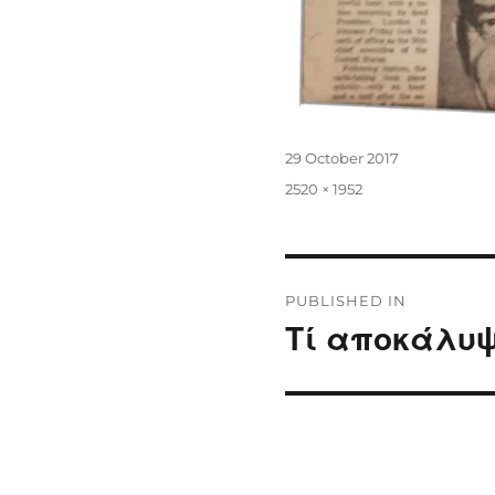
Posted
29 October 2017
on
Full
2520 × 1952
size
Post
PUBLISHED IN
navigation
Τί αποκάλυψ