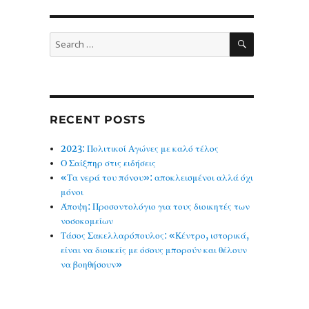
SEARCH
Search
for:
RECENT POSTS
2023: Πολιτικοί Αγώνες με καλό τέλος
Ο Σαίξπηρ στις ειδήσεις
«Τα νερά του πόνου»: αποκλεισμένοι αλλά όχι
μόνοι
Άποψη: Προσοντολόγιο για τους διοικητές των
νοσοκομείων
Τάσος Σακελλαρόπουλος: «Κέντρο, ιστορικά,
είναι να διοικείς με όσους μπορούν και θέλουν
να βοηθήσουν»