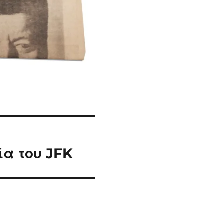
α του JFK