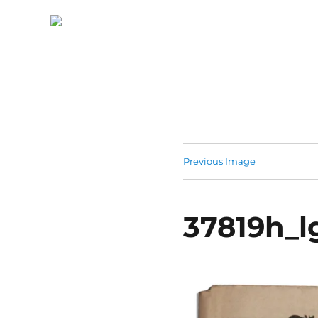
Previous Image
37819h_l