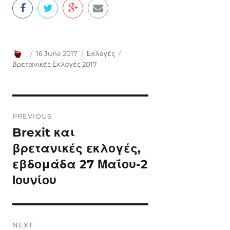
Author
Posted
Categories
Tags
16 June 2017
Εκλογές
on
Βρετανικές Εκλογές 2017
Post
PREVIOUS
navigation
Brexit και
Previous
post:
βρετανικές εκλογές,
εβδομάδα 27 Μαΐου-2
Ιουνίου
NEXT