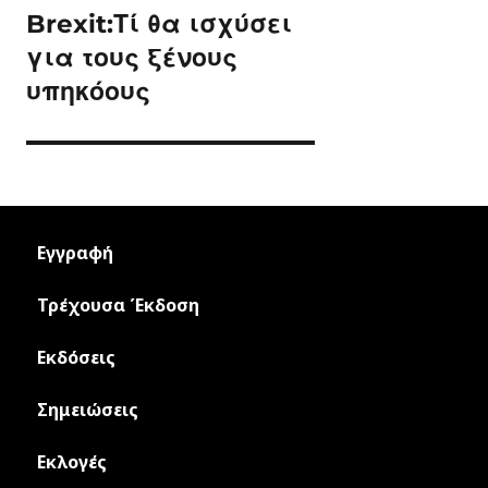
Brexit:Τί θα ισχύσει
Next
post:
για τους ξένους
υπηκόους
Εγγραφή
Τρέχουσα Έκδοση
Εκδόσεις
Σημειώσεις
Εκλογές