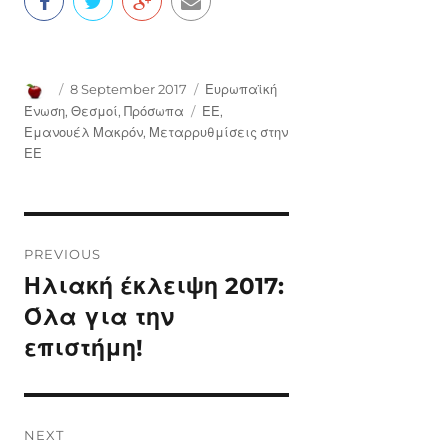
Author
Posted
Categories
8 September 2017
Ευρωπαϊκή
on
Tags
Ένωση
,
Θεσμοί
,
Πρόσωπα
ΕΕ
,
Εμανουέλ Μακρόν
,
Μεταρρυθμίσεις στην
ΕΕ
Post
PREVIOUS
navigation
Ηλιακή έκλειψη 2017:
Previous
post:
Όλα για την
επιστήμη!
NEXT