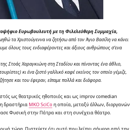
οψήφιο Ευρωβουλευτή με τη Φιλελεύθερη Συμμαχία,
μηθώ τα Χριστούγεννα να ζητήσω από τον Άγιο Βασίλη να κάνει
με όλους τους ενδιαφέροντες και άξιους ανθρώπους σ’ενα
της Στοάς Χαραγκιώνη στη Σταδίου και πίνοντας ένα άθλιο,
τουρίστες) κι ένα ζεστό γαλλικό καφέ εκείνος τον οποίο γέμιζε,
ζήτησε και του έφεραν, είπαμε πολλά και διάφορα
.
ωστός ως θεατρικός ηθοποιός και ως improv comedian
τη δραστήρια
ΜΚΟ SciCo
η οποία, μεταξύ άλλων, διοργανών
ύδασε Φυσική στην Πάτρα και στη συνέχεια θέατρο.
ρινά τώρα. Πιστεύετε ότι αυτό που λείπει σήμερα από την