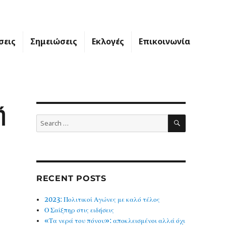
σεις
Σημειώσεις
Εκλογές
Επικοινωνία
ή
SEARCH
Search
for:
RECENT POSTS
2023: Πολιτικοί Αγώνες με καλό τέλος
Ο Σαίξπηρ στις ειδήσεις
«Τα νερά του πόνου»: αποκλεισμένοι αλλά όχι