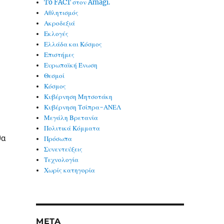
To FACT στον Amagi.
Αθλητισμός
Ακροδεξιά
Εκλογές
Ελλάδα και Κόσμος
Επιστήμες
Ευρωπαϊκή Ένωση
Θεσμοί
Κόσμος
Κυβέρνηση Μητσοτάκη
Κυβέρνηση Τσίπρα-ΑΝΕΛ
Μεγάλη Βρετανία
Πολιτικά Κόμματα
θα
Πρόσωπα
Συνεντεύξεις
Τεχνολογία
Χωρίς κατηγορία
META