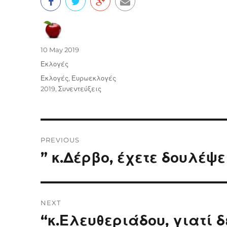
Author
Posted
10 May 2019
on
Categories
Εκλογές
Tags
Εκλογές
,
Ευρωεκλογές
2019
,
Συνεντεύξεις
Post
PREVIOUS
navigation
” κ.Δέρβο, έχετε δουλέψε
Previous
post:
NEXT
“κ.Ελευθεριάδου, γιατί 
Next